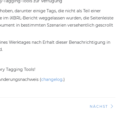
ory-Tagging-Tools zur Verfügung
ben, darunter einige Tags, die nicht als Teil einer
ie im iXBRL-Bericht weggelassen wurden, die Seitenleiste
kument in bestimmten Szenarien versehentlich gescrollt
 eines Werktages nach Erhalt dieser Benachrichtigung in
d.
ry Tagging Tools!
 Änderungsnachweis (
changelog
.)
NÄCHST