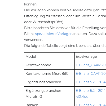
können.
Die Vorlagen können beispielsweise dazu genutzt
Offenlegung zu erfassen, oder um Werte außerha
oder Wirtschaftsprüfer).
Bitte beachten Sie, dass wir für die Erstellung v
Bilanz
spezialisierte Vorlagen
anbieten. Dazu sollt
verwenden.
Die folgende Tabelle zeigt eine Übersicht über di
Modul
Excelvorlage
Kerntaxonomie
E-Bilanz_GAAP 20
Kerntaxonomie MicroBilG
E-Bilanz_GAAP 201
Ergänzungsbranchen
E-Bilanz 5.2 – 20
Ergänzungsbranchen
E-Bilanz 5.2 – 20
MicroBilG
-30.xlsx
Banken
E-Bilanz 5.2 – 201