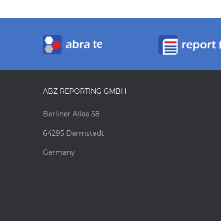
ABZ REPORTING GMBH
Berliner Allee 58
64295 Darmstadt
Germany