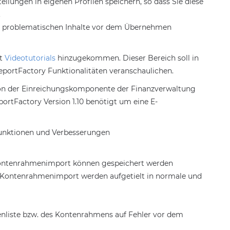
ellungen in eigenen Profilen speichern, so dass Sie diese
.
die problematischen Inhalte vor dem Übernehmen
it
Videotutorials
hinzugekommen. Dieser Bereich soll in
portFactory Funktionalitäten veranschaulichen.
on der Einreichungskomponente der Finanzverwaltung
ortFactory Version 1.10 benötigt um eine E-
Funktionen und Verbesserungen
d Kontenrahmenimport können gespeichert werden
nd Kontenrahmenimport werden aufgetielt in normale und
denliste bzw. des Kontenrahmens auf Fehler vor dem