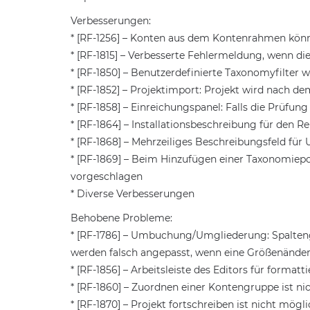
Verbesserungen:
* [RF-1256] – Konten aus dem Kontenrahmen kö
* [RF-1815] – Verbesserte Fehlermeldung, wenn di
* [RF-1850] – Benutzerdefinierte Taxonomyfilter 
* [RF-1852] – Projektimport: Projekt wird nach d
* [RF-1858] – Einreichungspanel: Falls die Prüfung
* [RF-1864] – Installationsbeschreibung für den 
* [RF-1868] – Mehrzeiliges Beschreibungsfeld 
* [RF-1869] – Beim Hinzufügen einer Taxonomiepo
vorgeschlagen
* Diverse Verbesserungen
Behobene Probleme:
* [RF-1786] – Umbuchung/Umgliederung: Spalten
werden falsch angepasst, wenn eine Größenänderu
* [RF-1856] – Arbeitsleiste des Editors für forma
* [RF-1860] – Zuordnen einer Kontengruppe ist ni
* [RF-1870] – Projekt fortschreiben ist nicht m