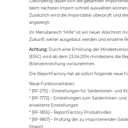
Gleichzeitig lassen sich die gesamten Importeinst
beim nächsten Import schnell auswählen können
Zusätzlich wird die Importdatei überprüft und 
angezeigt.
Im Menübereich “Hilfe” ist ein neuer Abschnitt m
Zukunft weiter ausgebaut werden und einzelne Re
Achtung:
Durch eine Erhöhung der Mindestversi
(ERiC) wird ab dem 23.04.2014 mindestens die Rep
Bilanzeinreichung vorzunehmen.
Die ReportFactory hat ab sofort folgende neue 
Neue Funktionalitäten:
* [RF-275] – Einstellungen für Saldenlisten- un
* [RF-1772] – Einstellungen zum Saldenlisten- u
erweiterte Einstellungen
* [RF-1855] – ReportFactory Produktvideo
* [RF-1867] – Prüfung der zu importierenden Sal
Import